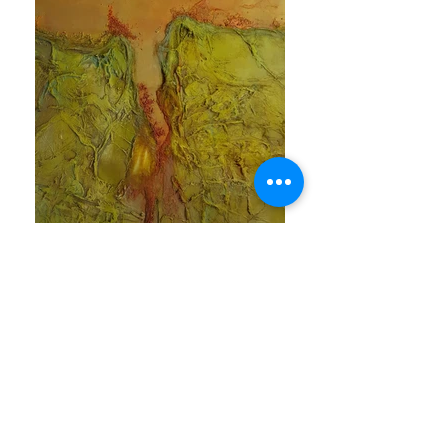
vulkanisch landschap
viltwol, tegelllijm, structuurgel en acrylverf 90x90
cm €950