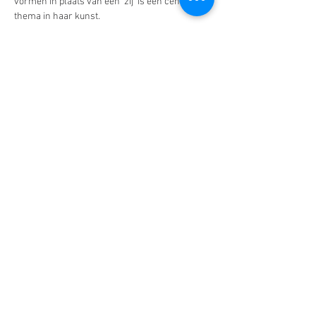
vormen in plaats van een  zij' is een centraal 
thema in haar kunst. 
De eenvoud van schoonheid
Het werk van Marieke wordt gekenmerkt door 
een opmerkelijke eenvoud  die toch diepgaande 
schoonheid uitstraalt. Haar schilderijen van 
menselijke landschappen en haar nieuwe 
seri…
Meer lezen >
Deel dit evenement