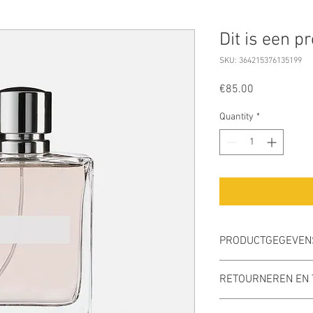
Dit is een p
SKU: 364215376135199
Price
€85.00
Quantity
*
PRODUCTGEGEVEN
Dit is ruimte voor pro
RETOURNEREN EN 
gegevens kwijt over uw
materiaal, gebruiksins
Hier komen regels te 
schrijven waarom dit p